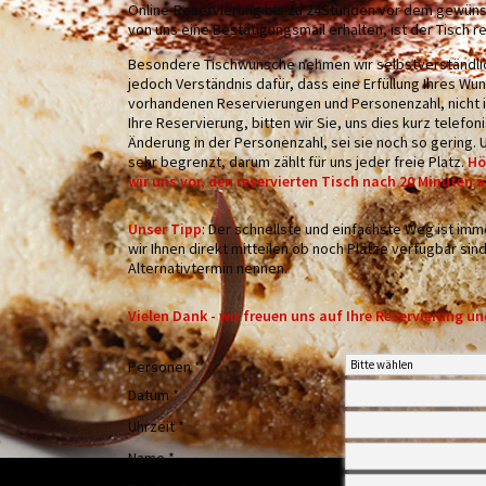
Online-Reservierung bis zu 24Stunden vor dem gewünsc
von uns eine Bestätigungsmail erhalten, ist der Tisch re
Besondere Tischwünsche nehmen wir selbstverständlic
jedoch Verständnis dafür, dass eine Erfüllung Ihres Wun
vorhandenen Reservierungen und Personenzahl, nicht i
Ihre Reservierung, bitten wir Sie, uns dies kurz telefo
Änderung in der Personenzahl, sei sie noch so gering. 
sehr begrenzt, darum zählt für uns jeder freie Platz.
Hö
wir uns vor, den reservierten Tisch nach 20 Minuten 
Unser Tipp
: Der schnellste und einfachste Weg ist im
wir Ihnen direkt mitteilen ob noch Plätze verfügbar sin
Alternativtermin nennen.
Vielen Dank - wir freuen uns auf Ihre Reservierung u
Personen *
Datum *
Uhrzeit *
Name *