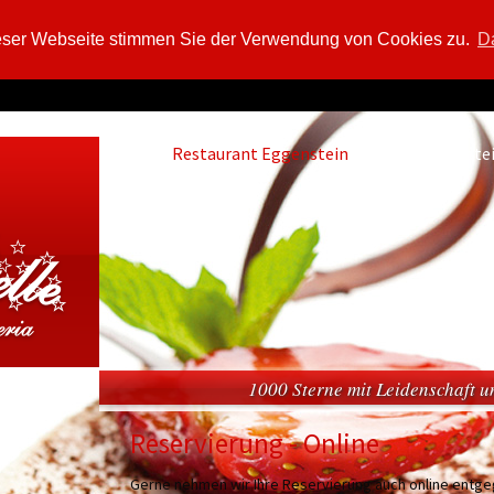
eser Webseite stimmen Sie der Verwendung von Cookies zu.
Da
Restaurant Eggenstein
Hotel Eggenste
1000 Sterne mit Leidenschaft 
Reservierung - Online
Gerne nehmen wir Ihre Reservierung auch online entgeg