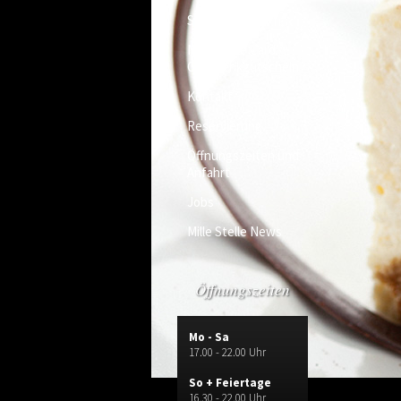
Speisekarte
Mille Stelle Card /
Geschenkgutschein
Kontakt
Reservierung
Öffnungszeiten und
Anfahrt
Jobs
Mille Stelle News
Öffnungszeiten
Mo - Sa
17.00 - 22.00 Uhr
So + Feiertage
16.30 - 22.00 Uhr