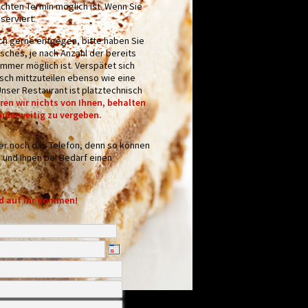
hten Termin möglich ist. Wenn Sie
serviert.
h gerne entgegen, bitte haben Sie
sches, je nach Anzahl der bereits
mmer möglich ist. Verspätet sich
nisch mittzuteilen ebenso wie eine
Unser Restaurant ist platztechnisch
ren wir nichts von Ihnen, behalten
anderweitig zu vergeben.
mer noch das Telefon, denn so können
d und Ihnen bei Bedarf einen
nd auf Ihr Kommen!