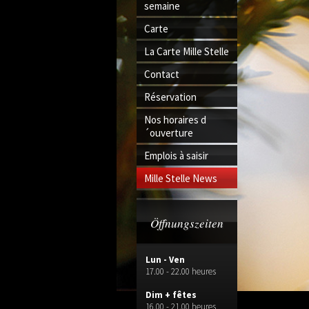
semaine
Carte
La Carte Mille Stelle
Contact
Réservation
Nos horaires d
´ouverture
Emplois à saisir
Mille Stelle News
Öffnungszeiten
Lun - Ven
17.00 - 22.00 heures
Dim + fêtes
16.00 - 21.00 heures