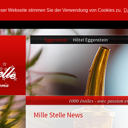
eser Webseite stimmen Sie der Verwendung von Cookies zu.
Da
Eggenstein
Hôtel Eggenstein
1000 étoiles - avec passion 
Mille Stelle News