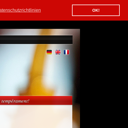
tenschutzrichtlinien
OK!
et tempérament!