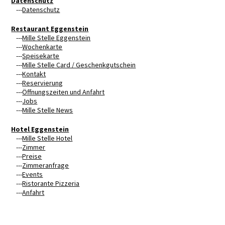
Datenschutz
---
Datenschutz
Restaurant Eggenstein
---
Mille Stelle Eggenstein
---
Wochenkarte
---
Speisekarte
---
Mille Stelle Card / Geschenkgutschein
---
Kontakt
---
Reservierung
---
Öffnungszeiten und Anfahrt
---
Jobs
---
Mille Stelle News
Hotel Eggenstein
---
Mille Stelle Hotel
---
Zimmer
---
Preise
---
Zimmeranfrage
---
Events
---
Ristorante Pizzeria
---
Anfahrt