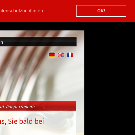
tenschutzrichtlinien
OK!
in
und Temperament!
s, Sie bald bei