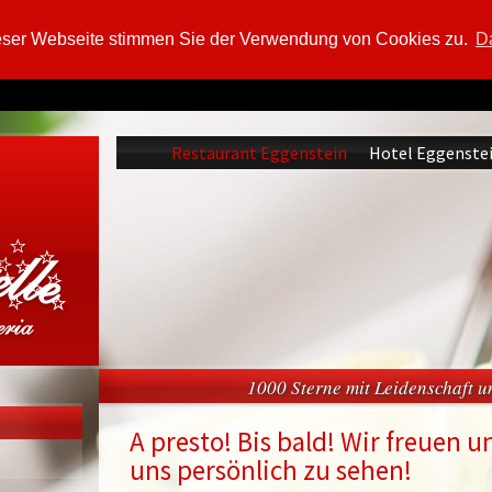
eser Webseite stimmen Sie der Verwendung von Cookies zu.
Da
Restaurant Eggenstein
Hotel Eggenste
1000 Sterne mit Leidenschaft 
A presto! Bis bald! Wir freuen un
uns persönlich zu sehen!